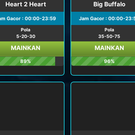
Heart 2 Heart
Big Buffalo
am Gacor : 00:00-23:59
Jam Gacor : 00:00-23:
Pola
Pola
5-20-30
35-50-75
MAINKAN
MAINKAN
89%
96%