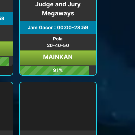
Judge and Jury
Megaways
59
Jam Gacor : 00:00-23:59
Pola
20-40-50
MAINKAN
91%