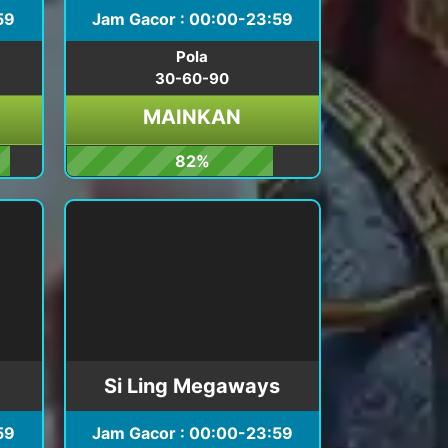
59
Jam Gacor : 00:00-23:59
Pola
30-60-90
MAINKAN
82%
Si Ling Megaways
59
Jam Gacor : 00:00-23:59