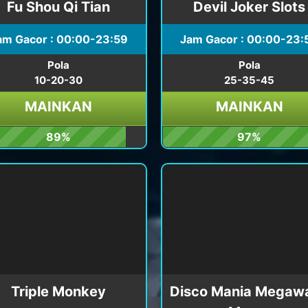
Fu Shou Qi Tian
Devil Joker Slots
am Gacor : 00:00-23:59
Jam Gacor : 00:00-23:
Pola
Pola
10-20-30
25-35-45
MAINKAN
MAINKAN
89%
97%
Triple Monkey
Disco Mania Megaw